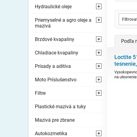
Hydraulické oleje
⯇
Filtrov
Priemyselné a agro oleje a
⯇
mazivá
Brzdové kvapaliny
⯇
Podľa 
Chladiace kvapaliny
⯇
Loctite 5
tesnenie
Prísady a aditíva
⯇
Vysokopevno
na utesnenie
Moto Príslušenstvo
⯇
Filtre
⯇
Plastické mazivá a tuky
Mazivá pre zbrane
Autokozmetika
⯇