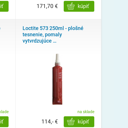
171,70 €
iť
kúpiť
é
Loctite 573 250ml - plošné
tesnenie, pomaly
vytvrdzujúce
…
klade
na sklade
114,- €
iť
kúpiť