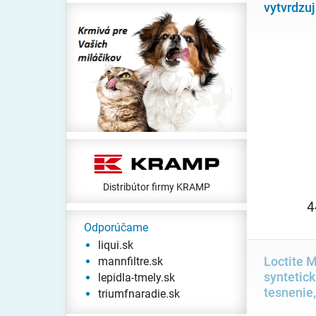
vytvrdzu
Distribútor firmy KRAMP
4
Odporúčame
liqui.sk
Loctite 
mannfiltre.sk
syntetick
lepidla-tmely.sk
tesnenie,
triumfnaradie.sk