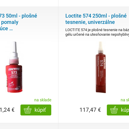
73 50ml - plošné
Loctite 574 250ml - plošné
, pomaly
tesnenie, univerzálne
júce
…
LOCTITE 574 je plošné tesnenie na bá
gélu určené na utesňovanie nepohybli
na sklade
na s
1,24 €
117,47 €
kúpiť
kúp