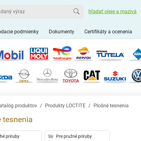
Vyhľadať
hľadať oleje a mazivá
dacie podmienky
Dokumenty
Certifikáty a ocenenia
atalóg produktov
Produkty LOCTITE
Plošné tesnenia
 tesnenia
uhé príruby
Pre pružné príruby