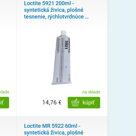
Loctite 5921 200ml -
syntetická živica, plošné
tesnenie, rýchlotvrdnúce
…
klade
na sklade
14,76 €
iť
kúpiť
Loctite MR 5922 60ml -
syntetická živica, plošné