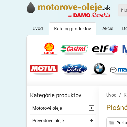
Úvod
Akcie
Do
Katalóg produktov
Kategórie produktov
Úvod
K
Plošné
Motorové oleje
⯇
Prevodové oleje
⯇
Pre t