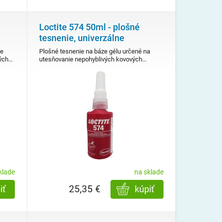
Loctite 574 50ml - plošné
tesnenie, univerzálne
ze
Plošné tesnenie na báze gélu určené na
vých…
utesňovanie nepohyblivých kovových…
klade
na sklade
25,35 €
iť
kúpiť