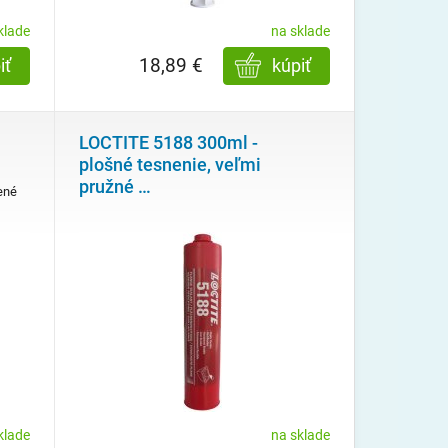
klade
na sklade
18,89 €
iť
kúpiť
LOCTITE 5188 300ml -
plošné tesnenie, veľmi
pružné
…
ené
klade
na sklade