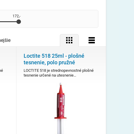
172,-
Mriežka
Zoznam
ejšie
Loctite 518 25ml - plošné
tesnenie, polo pružné
né
LOCTITE 518 je strednopevnostné plošné
tesnenie určené na utesnenie…