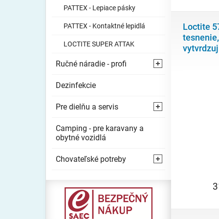
PATTEX - Lepiace pásky
Loctite 5
PATTEX - Kontaktné lepidlá
tesnenie
LOCTITE SUPER ATTAK
vytvrdzu
Ručné náradie - profi
⯇
Dezinfekcie
Pre dielňu a servis
⯇
Camping - pre karavany a
obytné vozidlá
Chovateľské potreby
⯇
3