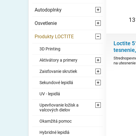
Autodoplnky
⯇
13
Osvetlenie
⯇
Produkty LOCTITE
⯆
Loctite 5
3D Printing
tesnenie,
Strednopevno
Aktivátory a primery
⯇
na utesnenie
Zaisťovanie skrutiek
⯇
Sekundové lepidlá
⯇
UV - lepidlá
Upevňovanie ložísk a
⯇
valcových dielov
Okamžitá pomoc
Hybridné lepidlá