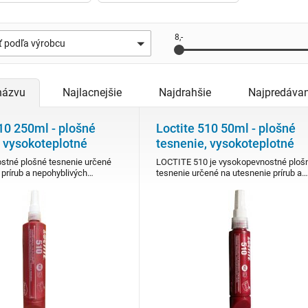
8,-
ať podľa výrobcu
názvu
Najlacnejšie
Najdrahšie
Najpredávan
10 250ml - plošné
Loctite 510 50ml - plošné
, vysokoteplotné
tesnenie, vysokoteplotné
stné plošné tesnenie určené
LOCTITE 510 je vysokopevnostné ploš
 prírub a nepohyblivých…
tesnenie určené na utesnenie prírub a…