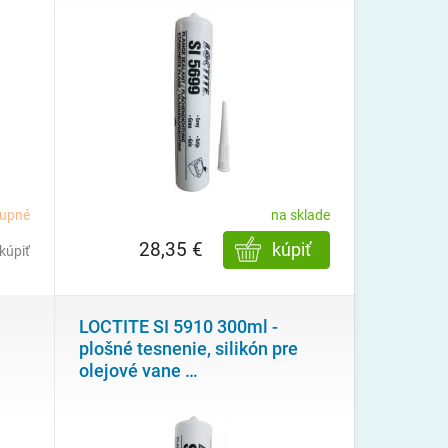
tupné
na sklade
28,35 €
kúpiť
kúpiť
LOCTITE SI 5910 300ml -
plošné tesnenie, silikón pre
olejové vane
…