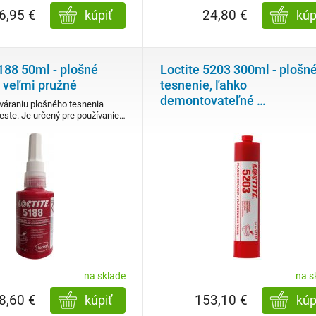
6,95 €
24,80 €
kúpiť
kúp
188 50ml - plošné
Loctite 5203 300ml - plošn
, veľmi pružné
tesnenie, ľahko
demontovateľné
…
tváraniu plošného tesnenia
este. Je určený pre používanie…
na sklade
na s
8,60 €
153,10 €
kúpiť
kúp