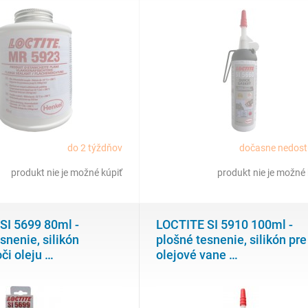
do 2 týždňov
dočasne nedos
produkt nie je možné kúpiť
produkt nie je možné 
SI 5699 80ml -
LOCTITE SI 5910 100ml -
snenie, silikón
plošné tesnenie, silikón pre
či oleju
…
olejové vane
…