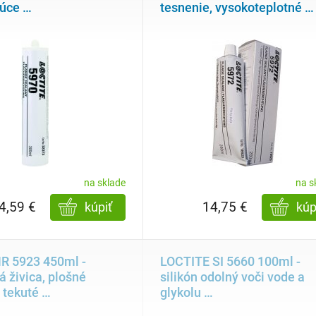
júce
…
tesnenie, vysokoteplotné
…
na sklade
na s
4,59 €
14,75 €
kúpiť
kúp
MR 5923 450ml -
LOCTITE SI 5660 100ml -
á živica, plošné
silikón odolný voči vode a
 tekuté
…
glykolu
…