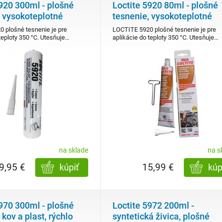
5920 300ml - plošné
Loctite 5920 80ml - plošné
, vysokoteplotné
tesnenie, vysokoteplotné
 plošné tesnenie je pre
LOCTITE 5920 plošné tesnenie je pre
teploty 350 °C. Utesňuje…
aplikácie do teploty 350 °C. Utesňuje…
na sklade
na s
9,95 €
15,99 €
kúpiť
kúp
5970 300ml - plošné
Loctite 5972 200ml -
 kov a plast, rýchlo
syntetická živica, plošné