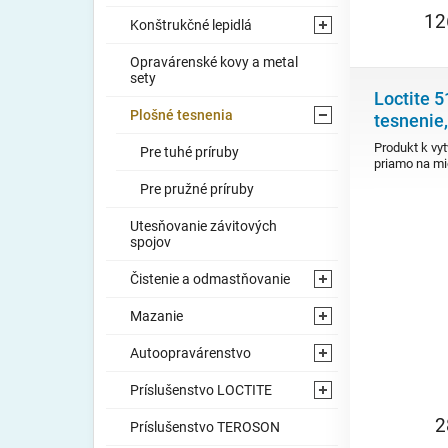
12
Konštrukčné lepidlá
⯇
Opravárenské kovy a metal
sety
Loctite 5
Plošné tesnenia
⯆
tesnenie
Produkt k vy
Pre tuhé príruby
priamo na mi
Pre pružné príruby
Utesňovanie závitových
spojov
Čistenie a odmastňovanie
⯇
Mazanie
⯇
Autoopravárenstvo
⯇
Príslušenstvo LOCTITE
⯇
2
Príslušenstvo TEROSON