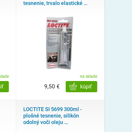
tesnenie, trvalo elastické
…
klade
na sklade
9,50 €
iť
kúpiť
LOCTITE SI 5699 300ml -
plošné tesnenie, silikón
odolný voči oleju
…