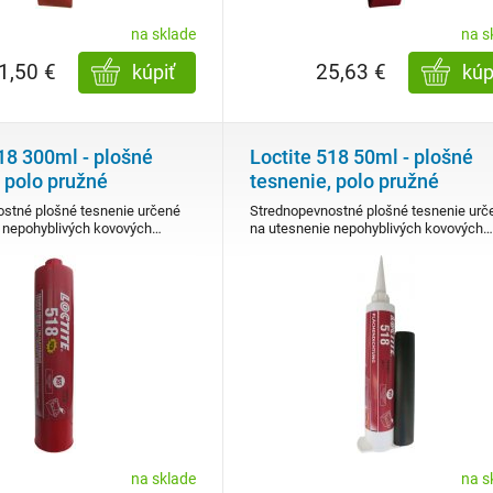
na sklade
na s
1,50 €
25,63 €
kúpiť
kúp
18 300ml - plošné
Loctite 518 50ml - plošné
 polo pružné
tesnenie, polo pružné
stné plošné tesnenie určené
Strednopevnostné plošné tesnenie urč
 nepohyblivých kovových…
na utesnenie nepohyblivých kovových…
na sklade
na s