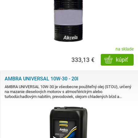
na sklade
333,13 €
kúpiť
AMBRA UNIVERSAL 10W-30 - 20l
AMBRA UNIVERSAL 10W-30 je všeobecne použiteľný olej (STOU), určený
na mazanie dieselových motorov s atmosférickým alebo
turbodúchadlovým nabitím, prevodoviek, olejom chladených bŕzd a…