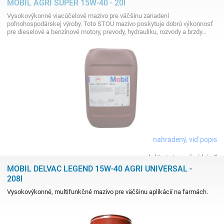
MOBIL AGRI SUPER 15W-40 - 20l
Vysokovýkonné viacúčelové mazivo pre väčšinu zariadení
poľnohospodárskej výroby. Toto STOU mazivo poskytuje dobrú výkonnosť
pre dieselové a benzínové motory, prevody, hydrauliku, rozvody a brzdy…
nahradený, viď popis
produkt nie je možné kúpiť
MOBIL DELVAC LEGEND 15W-40 AGRI UNIVERSAL -
208l
Vysokovýkonné, multifunkčné mazivo pre väčšinu aplikácií na farmách.