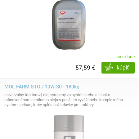
na sklade
57,59 €
kúpiť
MOL FARM STOU 10W-30 - 180kg
univerzálny traktorový olej vyrobený zo syntetického a hlboko
rafinovanéhominerálneho oleja s použitím vyváženého komplexného
systému prísad, ktorý spĺňa požiadavky pre traktory