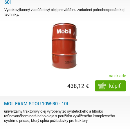
60l
Vysokovýkonný viacúčelový olej pre väčšinu zariadení poľnohospodárskej
techniky.
na sklade
438,12 €
kúpiť
MOL FARM STOU 10W-30 - 10l
univerzálny traktorový olej vyrobený zo syntetického a hlboko
rafinovanéhominerálneho oleja s použitím vyváženého komplexného
systému prísad, ktorý spĺňa požiadavky pre traktory