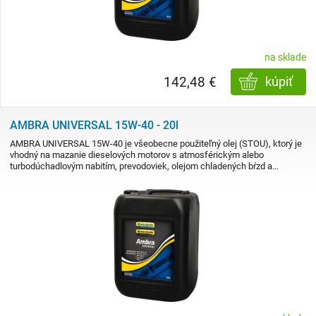
na sklade
142,48 €
kúpiť
AMBRA UNIVERSAL 15W-40 - 20l
AMBRA UNIVERSAL 15W-40 je všeobecne použiteľný olej (STOU), ktorý je
vhodný na mazanie dieselových motorov s atmosférickým alebo
turbodúchadlovým nabitím, prevodoviek, olejom chladených bŕzd a…