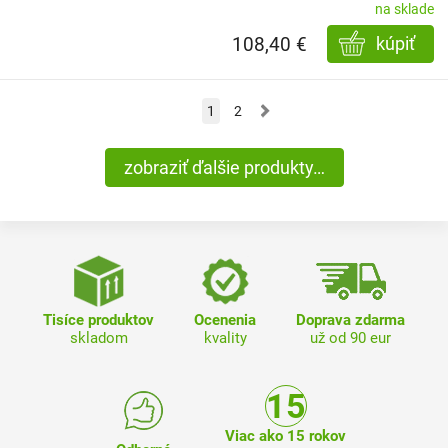
na sklade
108,40 €
kúpiť
»
1
2
zobraziť ďalšie produkty…
Tisíce produktov
Ocenenia
Doprava zdarma
skladom
kvality
už od 90 eur
Viac ako 15 rokov