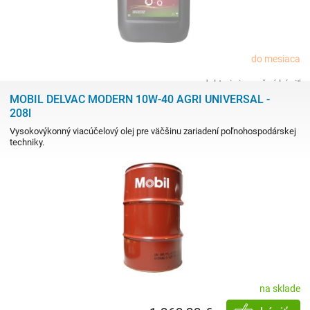
do mesiaca
produkt nie je možné kúpiť
MOBIL DELVAC MODERN 10W-40 AGRI UNIVERSAL -
208l
Vysokovýkonný viacúčelový olej pre väčšinu zariadení poľnohospodárskej
techniky.
na sklade