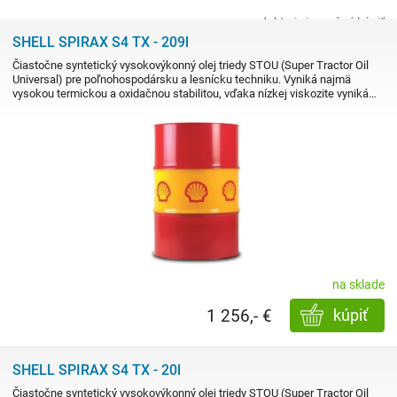
produkt nie je možné kúpiť
SHELL SPIRAX S4 TX - 209l
Čiastočne syntetický vysokovýkonný olej triedy STOU (Super Tractor Oil
Universal) pre poľnohospodársku a lesnícku techniku. Vyniká najmä
vysokou termickou a oxidačnou stabilitou, vďaka nízkej viskozite vyniká…
na sklade
1 256,- €
kúpiť
SHELL SPIRAX S4 TX - 20l
Čiastočne syntetický vysokovýkonný olej triedy STOU (Super Tractor Oil