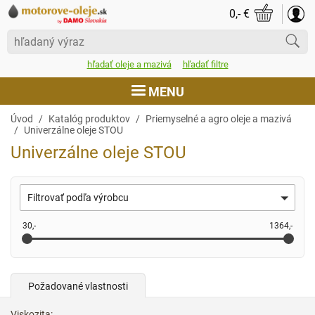
0,- €
hľadať oleje a mazivá
hľadať filtre
MENU
Úvod
Úvod
Katalóg produktov
Priemyselné a agro oleje a mazivá
Univerzálne oleje STOU
Katalóg produktov
Univerzálne oleje STOU
Akcie
Filtrovať podľa výrobcu
Dodacie podmienky
30,-
1364,-
Dokumenty
Certifikáty a ocenenia
Požadované vlastnosti
Kontakt
Viskozita: