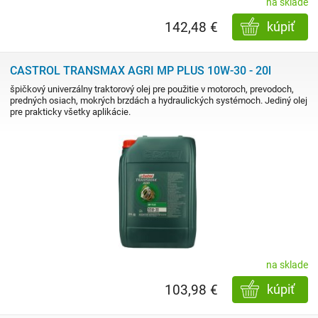
na sklade
142,48 €
kúpiť
CASTROL TRANSMAX AGRI MP PLUS 10W-30 - 20l
špičkový univerzálny traktorový olej pre použitie v motoroch, prevodoch,
predných osiach, mokrých brzdách a hydraulických systémoch. Jediný olej
pre prakticky všetky aplikácie.
na sklade
103,98 €
kúpiť