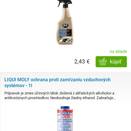
na sklade
2,43 €
kúpiť
LIQUI MOLY ochrana proti zamŕzaniu vzduchových
systémov - 1l
Prípravok je zmes účinných látok zložená z alifatických alkoholov a
antikoróznych prostriedkov. Neobsahuje žiadny ethanol. Zabraňuje…