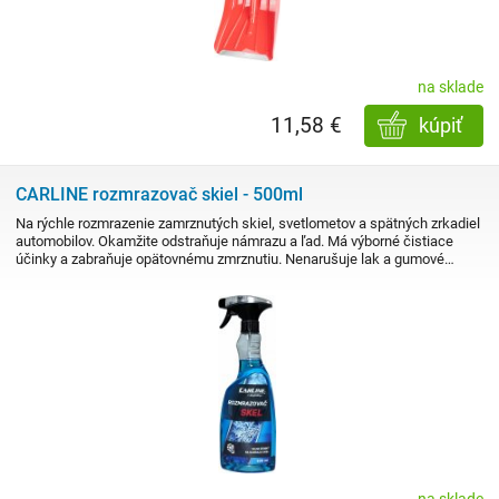
na sklade
11,58 €
kúpiť
CARLINE rozmrazovač skiel - 500ml
Na rýchle rozmrazenie zamrznutých skiel, svetlometov a spätných zrkadiel
automobilov. Okamžite odstraňuje námrazu a ľad. Má výborné čistiace
účinky a zabraňuje opätovnému zmrznutiu. Nenarušuje lak a gumové…
na sklade