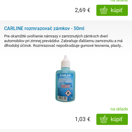
2,69 €
kúpiť
CARLINE rozmrazovač zámkov - 50ml
Pre okamžité uvoľnenie námrazy v zamrznutých zámkoch dverí
automobilov pri zimnej prevádzke. Zabraňuje ďalšiemu zamrznutiu a má
dlhodobý účinok. Rozmrazovač nepoškodzuje gumové tesnenia, plasty…
na sklade
1,03 €
kúpiť