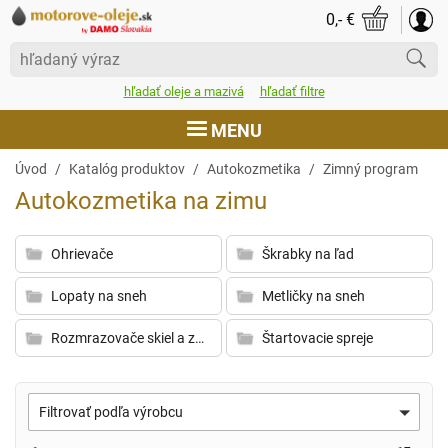
0,- €
hľadať oleje a mazivá
hľadať filtre
MENU
Úvod
Úvod
Katalóg produktov
Autokozmetika
Zimný program
Autokozmetika na zimu
Katalóg produktov
Akcie
Ohrievače
Škrabky na ľad
Dodacie podmienky
Lopaty na sneh
Metličky na sneh
Dokumenty
Rozmrazovače skiel a zámkov
Štartovacie spreje
Certifikáty a ocenenia
Filtrovať podľa výrobcu
Kontakt