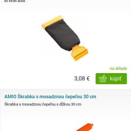
zo skiel auta.
na sklade
3,08 €
kúpiť
AMIO Škrabka s mosadznou čepeľou 30 cm
Škrabka s mosadznou čepeľou s dĺžkou 30 cm